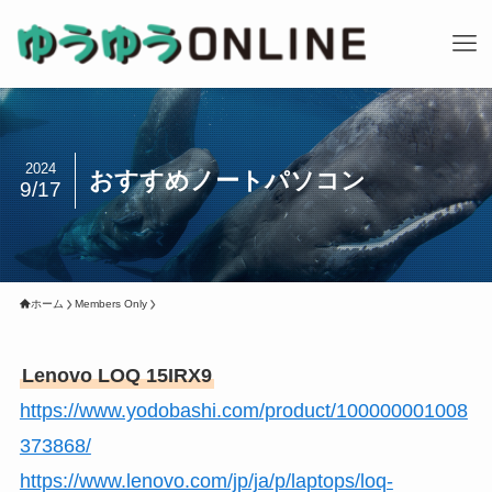
2024
おすすめノートパソコン
9/17
ホーム
Members Only
Lenovo LOQ 15IRX9
https://www.yodobashi.com/product/100000001008
373868/
https://www.lenovo.com/jp/ja/p/laptops/loq-