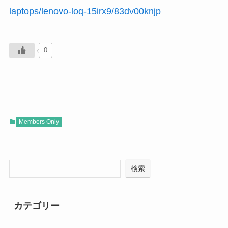
laptops/lenovo-loq-15irx9/83dv00knjp
0
Members Only
検索
カテゴリー