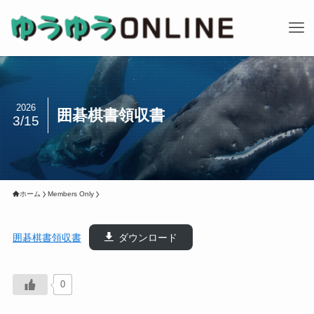
2026
囲碁棋書領収書
3/15
ホーム
Members Only
囲碁棋書領収書
ダウンロード
0