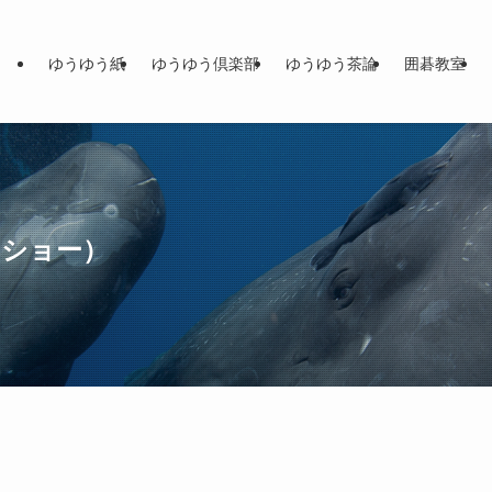
ゆうゆう紙
ゆうゆう倶楽部
ゆうゆう茶論
囲碁教室
ドショー）