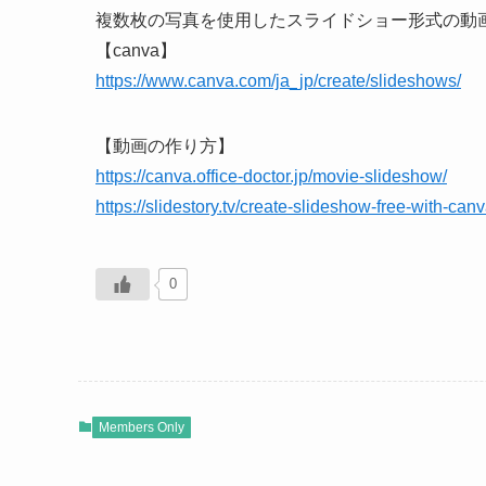
複数枚の写真を使用したスライドショー形式の動
【canva】
https://www.canva.com/ja_jp/create/slideshows/
【動画の作り方】
https://canva.office-doctor.jp/movie-slideshow/
https://slidestory.tv/create-slideshow-free-with-canv
0
Members Only