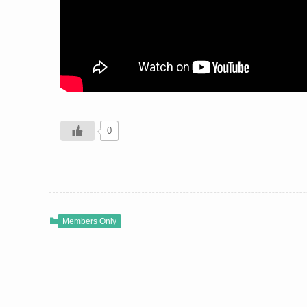
0
Members Only